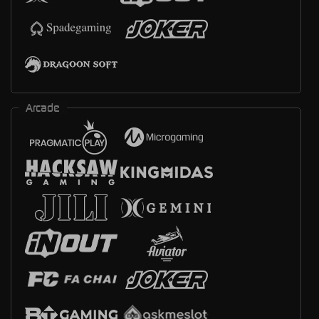
Arcade