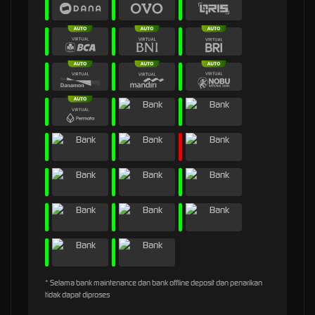
* Selama bank maintenance dan bank offline deposit dan penarikan
tidak dapat diproses