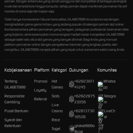
pemain. Dengan antarmuka yang ramah pengguna dan kompatibel di berbagai perangkat,
mulai dari smartphone hingga komputer, setiap pemain dapat menikmati permainan favorit
mereka di mana saja dan kapan saja.
Tidak hanya menawarkan hiburan berkualitas, GILABET888 terus berinovasi dengan
menghadirkan game-game terbaru yang sedang populer di kalangan pemain slot online.
Kombinasi antara pilihan permainan yang beragam, pelayanan profesional, keamanan data
yang terjamin, serta kesempatan memenangkan hadiah besar menjadikan GILABET888
sebagai salah satu situs slot games yang banyak diminati. Bagi Anda yang mencari
platform permainan online dengan pengalaman bermain yang lengkap, praktis, dan
menghibur, GILABET888 menjadi pilihan yang tepat untuk menemani waktu luang Anda.
Kebijaksanaan
Platform
Kategori
Dukungan
Komunitas
Tentang
Promosi
Hot
+62823811
Whatsa
GILABET888
Games
41245
pp
Loyalty
Responsible
Slots
+62822875
Telegra
Referral
Gambling
33056
m
Live
Pusat Bantuan
Casino
+62813730
LiveCh
19528
at
Syarat dan
Race
Ketentuan
gilabet888o
Togel
fficial