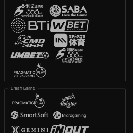
Crash Game