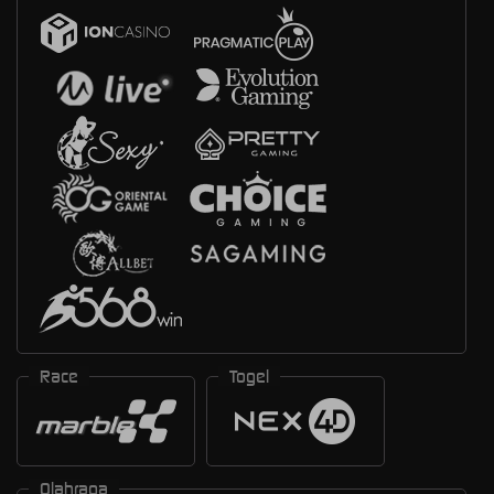
Race
Togel
Olahraga