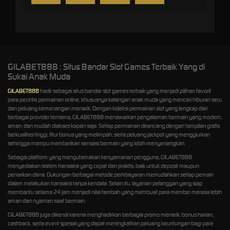
GILABET888 : Situs Bandar Slot Games Terbaik Yang di
Sukai Anak Muda
GILABET888
hadir sebagai situs bandar slot games terbaik yang menjadi pilihan favorit
para pecinta permainan online, khususnya kalangan anak muda yang mencari hiburan seru
dan peluang kemenangan menarik. Dengan koleksi permainan slot yang lengkap dari
berbagai provider ternama, GILABET888 menawarkan pengalaman bermain yang modern,
aman, dan mudah diakses kapan saja. Setiap permainan dirancang dengan tampilan grafis
berkualitas tinggi, fitur bonus yang melimpah, serta peluang jackpot yang menggiurkan
sehingga mampu memberikan sensasi bermain yang lebih menyenangkan.
Sebagai platform yang mengutamakan kenyamanan pengguna, GILABET888
menyediakan sistem transaksi yang cepat dan praktis, baik untuk deposit maupun
penarikan dana. Dukungan berbagai metode pembayaran memudahkan setiap pemain
dalam melakukan transaksi tanpa kendala. Selain itu, layanan pelanggan yang siap
membantu selama 24 jam menjadi nilai tambah yang membuat para member merasa lebih
aman dan nyaman saat bermain.
GILABET888 juga dikenal karena menghadirkan berbagai promo menarik, bonus harian,
cashback, serta event spesial yang dapat meningkatkan peluang keuntungan bagi para