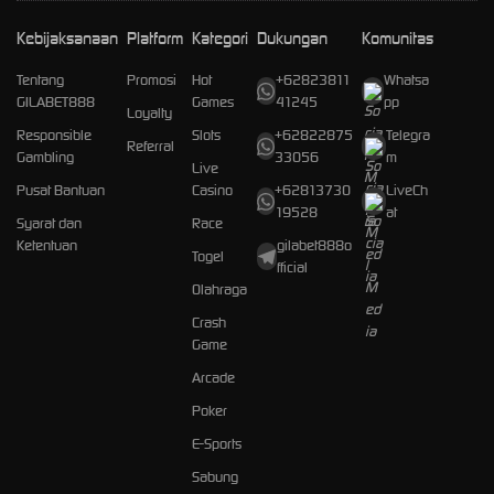
Kebijaksanaan
Platform
Kategori
Dukungan
Komunitas
Tentang
Promosi
Hot
+62823811
Whatsa
GILABET888
Games
41245
pp
Loyalty
Responsible
Slots
+62822875
Telegra
Referral
Gambling
33056
m
Live
Pusat Bantuan
Casino
+62813730
LiveCh
19528
at
Syarat dan
Race
Ketentuan
gilabet888o
Togel
fficial
Olahraga
Crash
Game
Arcade
Poker
E-Sports
Sabung