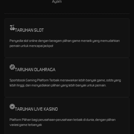
Ayam
TARUHAN SLOT
Penyedia slot online dengan beragam pilihan game menarik yang memudahkan
pemain untuk mencapai jackpot
TARUHAN OLAHRAGA
Sportsbook Gaming Platform Terbaik menawarkan lebih banyak game, odds yang
lebih tinggi, dan menyediakan pilihan yang lebih banyak untuk pemain.
TARUHAN LIVE KASINO
Platform Pilihan bagi perusahaan-perusahaan terbaik di dunia, dengan pilihan
variasi game terbanyak