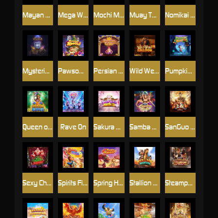
Mayan Gold Hunt
Mega Wild Safari
Mochi Mochi
Muay Thai Arena
Nomikai Fever
Mysteries of Pandora
Pawsome Xmas
Persian Gems
Wild West Saloon
Pumpkin Night
Queen of Aztec
Rave On
Sakura Neko
Samba Fiesta
SanGuo - The Brotherhood
Sexy Christmas Sirens
Spirits Fiesta
Spring Harvest
Stallion Princess
Steampunk Reloaded