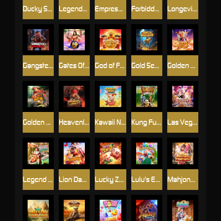
Ducky Spin
Legendary El Toro
Empress of the Black Seas
Forbidden Island
Longevity dragon(Fulong)
Gangster's Paradise
Gates Of Kunlun
God of Fortune
Gold Seekers
Golden Gallop
Golden Hatch
Heavenly Sage
Kawaii Neko
Kung Fu Warrior
Las Vegas Party
Legend of the White and Green Snake
Lion Dance Fortune
Lucky Zhu
Lulu's Enchanted Forest
Mahjong Fortune