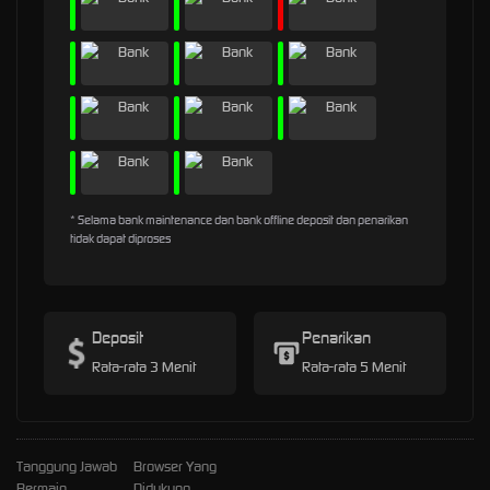
* Selama bank maintenance dan bank offline deposit dan penarikan
tidak dapat diproses
Deposit
Penarikan
Rata-rata 3 Menit
Rata-rata 5 Menit
Tanggung Jawab
Browser Yang
Bermain
Didukung